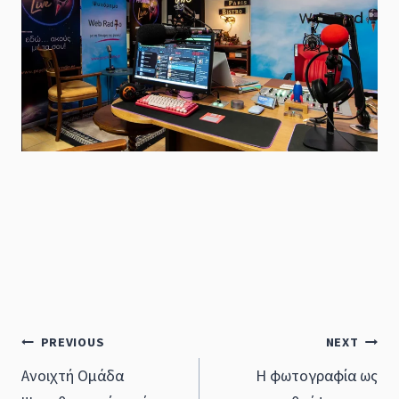
Post
PREVIOUS
NEXT
Ανοιχτή Ομάδα
Η φωτογραφία ως
navigation