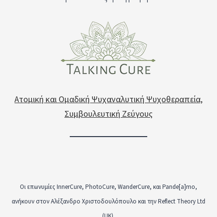
Ατομική και Ομαδική Ψυχαναλυτική Ψυχοθεραπεία,
Συμβουλευτική Ζεύγους
Οι επωνυμίες InnerCure, PhotoCure, WanderCure, και Pande[a]mo,
ανήκουν στον Αλέξανδρο Χριστοδουλόπουλο και την Reflect Theory Ltd
(UK).