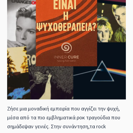
Ζήσε
μια
μοναδική
εμπειρία
που
αγγίζει
την ψυχή,
μέσα από τα πιο εμβληματικά
ροκ
τραγούδια που
σημάδε
ψαν
γενιές.
Στην συνάντηση,
τα
rock