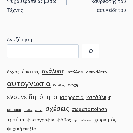
Ψυχοθεραπείας μέσω
καθρέφτης του
Τέχνης
ασυνείδητου
Αναζήτηση
ανάλυση
έρωτας
άγχος
απώλεια
ασυνείδητο
αυτογνωσία
ενοχή
διαλέξεις
ενσυνειδητότητα
ισορροπία
κατάθλιψη
σχέσεις
σωματοποίηση
μουσική
πένθος
στρες
τραύμα
χωρισμός
φωτογραφία
φόβος
χριστούγεννα
ψυχική ευεξία