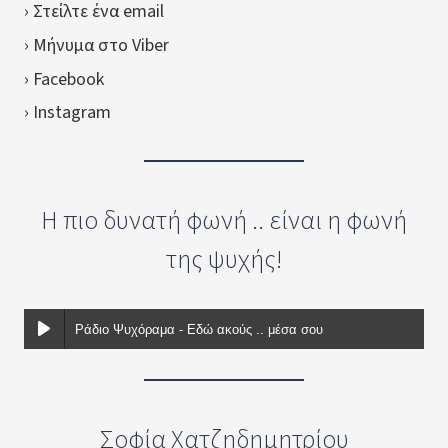
› Στείλτε ένα email
› Μήνυμα στο Viber
› Facebook
› Instagram
Η πιο δυνατή φωνή .. είναι η φωνή
της ψυχής!
Ράδιο Ψυχόραμα - Εδώ ακούς .. μέσα σου
Σοφία Χατζηδημητρίου