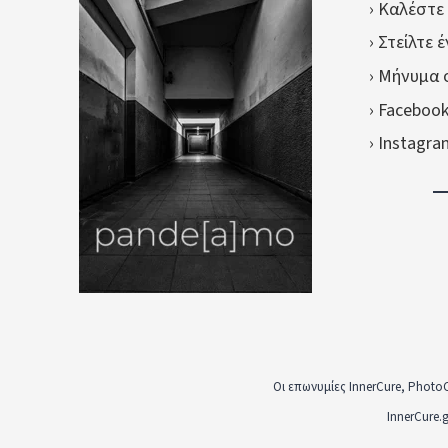
› Καλέστε
› Στείλτε 
› Μήνυμα 
› Faceboo
› Instagr
Οι επωνυμίες InnerCure, Photo
InnerCure.g