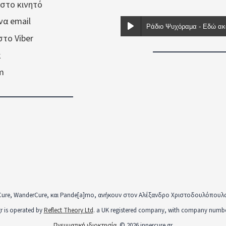
 στο κινητό
ένα email
στο Viber
k
am
Cure, WanderCure, και Pande[a]mo, ανήκουν στον Αλέξανδρο Χριστοδουλόπουλο κα
r is operated by
Reflect Theory Ltd
. a UK registered company, with company numbe
Πνευματική ιδιοκτησία.
© 2026 innercure.gr