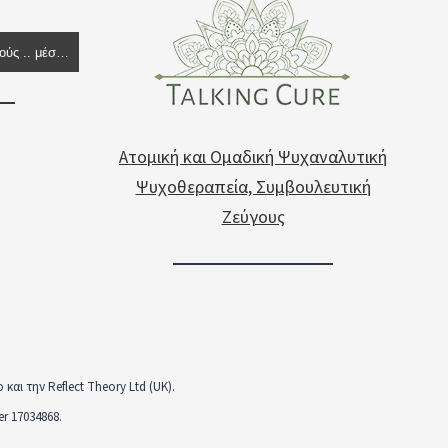
Ράδιο Ψυχόραμα - Εδώ ακούς .. μέσα σου
Ατομική και Ομαδική Ψυχαναλυτική
Ψυχοθεραπεία, Συμβουλευτική
Ζεύγους
ι την Reflect Theory Ltd (UK).
r 17034868.