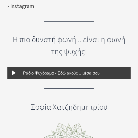
› Instagram
Η πιο δυνατή φωνή .. είναι η φωνή
της ψυχής!
Ράδιο Ψυχόραμα - Εδώ ακούς .. μέσα σου
Σοφία Χατζηδημητρίου