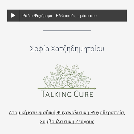
Ράδιο Ψυχόραμα - Εδώ ακούς .. μέσα σου
Σοφία Χατζηδημητρίου
Ατομική και Ομαδική Ψυχαναλυτική Ψυχοθεραπεία,
Συμβουλευτική Ζεύγους