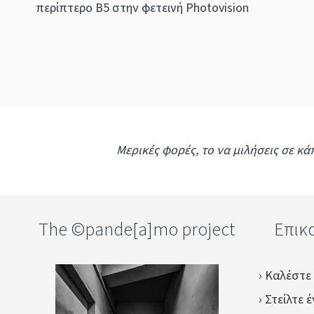
περίπτερo B5 στην φετεινή Photovision
Μερικές φορές, το να μιλήσεις σε κά
The ©pande[a]mo project
Επικο
› Καλέστε
› Στείλτε 