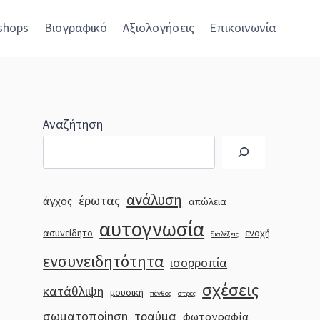
shops
Βιογραφικό
Αξιολογήσεις
Επικοινωνία
Αναζήτηση
ανάλυση
έρωτας
άγχος
απώλεια
αυτογνωσία
ασυνείδητο
ενοχή
διαλέξεις
ενσυνειδητότητα
ισορροπία
σχέσεις
κατάθλιψη
μουσική
πένθος
στρες
σωματοποίηση
τραύμα
φωτογραφία