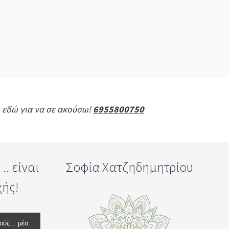
ι εδώ για να σε ακούσω!
6955800750
. είναι
Σοφία Χατζηδημητρίου
χής!
Ράδιο Ψυχόραμα - Εδώ ακούς .. μέσα σου