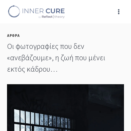
Skip
to
content
ΑΡΘΡΑ
Οι φωτογραφίες που δεν
«ανεβάζουμε», η ζωή που μένει
εκτός κάδρου…