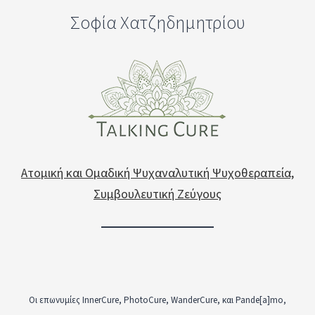
Σοφία Χατζηδημητρίου
Ατομική και Ομαδική Ψυχαναλυτική Ψυχοθεραπεία,
Συμβουλευτική Ζεύγους
Οι επωνυμίες InnerCure, PhotoCure, WanderCure, και Pande[a]mo,