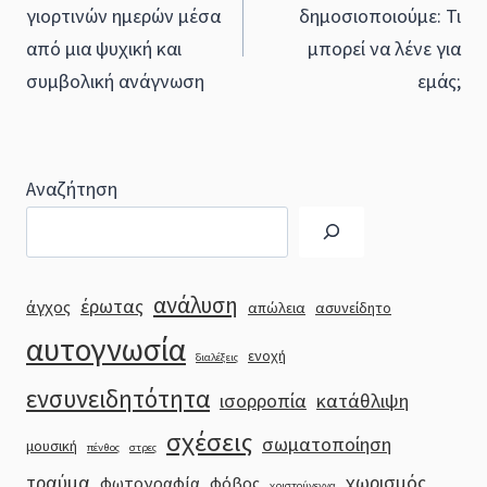
navigation
γιορτινών ημερών μέσα
δημοσιοποιούμε: Τι
από μια ψυχική και
μπορεί να λένε για
συμβολική ανάγνωση
εμάς;
Αναζήτηση
ανάλυση
έρωτας
άγχος
απώλεια
ασυνείδητο
αυτογνωσία
ενοχή
διαλέξεις
ενσυνειδητότητα
ισορροπία
κατάθλιψη
σχέσεις
σωματοποίηση
μουσική
πένθος
στρες
τραύμα
χωρισμός
φωτογραφία
φόβος
χριστούγεννα