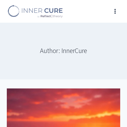
Skip
to
content
Author: InnerCure