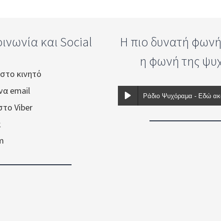
ινωνία και Social
Η πιο δυνατή φωνή .
η φωνή της ψυ
 στο κινητό
ένα email
στο Viber
k
am