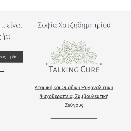
. είναι
Σοφία Χατζηδημητρίου
χής!
Ράδιο Ψυχόραμα - Εδώ ακούς .. μέσα σου
Ατομική και Ομαδική Ψυχαναλυτική
Ψυχοθεραπεία, Συμβουλευτική
Ζεύγους