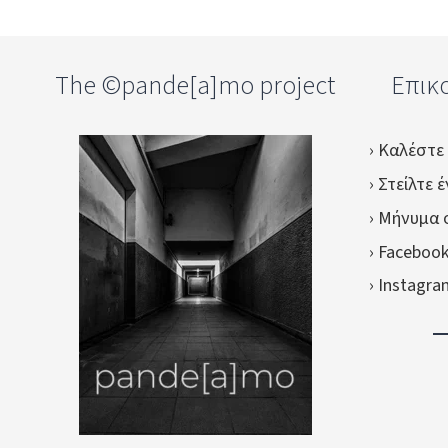
The ©pande[a]mo project
Επικο
› Καλέστε
› Στείλτε 
› Μήνυμα 
› Faceboo
› Instagr