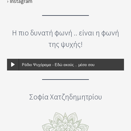
› Instagram
Η πιο δυνατή φωνή .. είναι η φωνή
της ψυχής!
Ράδιο Ψυχόραμα - Εδώ ακούς .. μέσα σου
Σοφία Χατζηδημητρίου