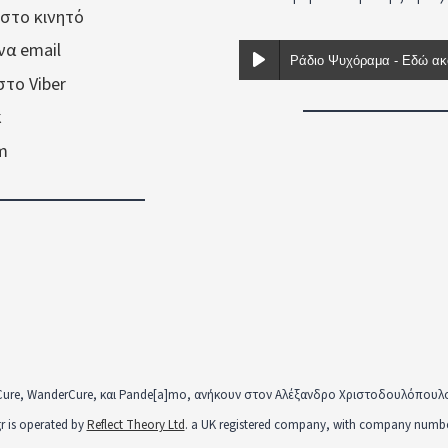
 στο κινητό
ένα email
στο Viber
k
am
Cure, WanderCure, και Pande[a]mo, ανήκουν στον Αλέξανδρο Χριστοδουλόπουλο κα
r is operated by
Reflect Theory Ltd
. a UK registered company, with company numbe