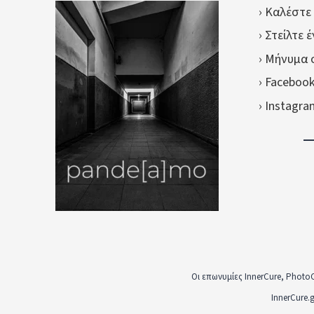
› Καλέστε
› Στείλτε 
› Μήνυμα 
› Faceboo
› Instagr
Οι επωνυμίες InnerCure, Photo
InnerCure.g