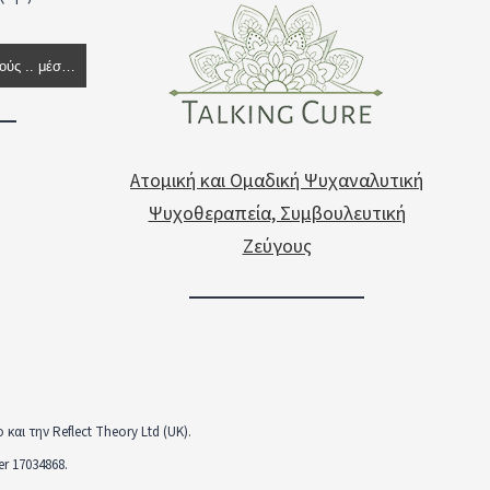
Ράδιο Ψυχόραμα - Εδώ ακούς .. μέσα σου
Ατομική και Ομαδική Ψυχαναλυτική
Ψυχοθεραπεία, Συμβουλευτική
Ζεύγους
ι την Reflect Theory Ltd (UK).
r 17034868.