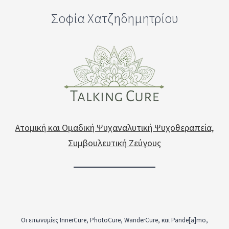
Σοφία Χατζηδημητρίου
Ατομική και Ομαδική Ψυχαναλυτική Ψυχοθεραπεία,
Συμβουλευτική Ζεύγους
Οι επωνυμίες InnerCure, PhotoCure, WanderCure, και Pande[a]mo,