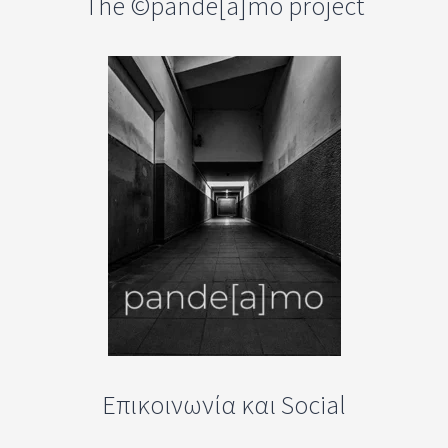
The ©pande[a]mo project
Επικοινωνία και Social